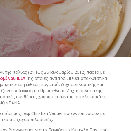
Βούτυρο αγελαδινό
ΚΟΚΚΟΙ ΚΑΚΑΟ
Variegato
Βούτυρο πρόβειο-γίδι
Βούτυρο κακάο
Σιρόπια
Γιαούρτι
NTANA
Τυρί κρέμα
Φυτική Κρέμα
ινι της Ιταλίας (21 έως 25 Ιανουαρίου 2012) παρέα με
ομίλου ILLY
, τις οποίες αντιποσωπεύει αποκλειστικά
σημαντικότερη έκθεση παγωτού, ζαχαροπλαστικής και
try Queen «Παγκόσμιο Πρωτάθλημα Ζαχαροπλαστικής
υστικές συνθέσεις χρησιμοποιώντας αποκλειστικά τα
RIMONTANA.
 διάσημος σεφ Christian Vautier που εντυπωσίασε με
στικά της ζαχαροπλαστικής.
ηκαν διαγωνισμοί για το Παγκόσμιο Κύπελλο Παγωτού