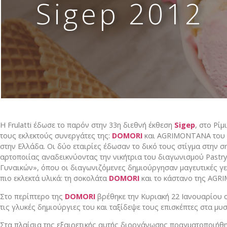
Sigep 2012
Απομιμήσεις σοκολάτας
Α Ύλες Παγωτού
Προϊόντα κάστανου
Φρούτα σε σιρόπι-confit φρούτων AGRIMO
Κατεψυγμένα φρούτα και πουρέ φρούτων
H Frulatti έδωσε το παρόν στην 33η διεθνή έκθεση
Sigep
, στο Ρίμ
Είδη Συσκευασίας
τους εκλεκτούς συνεργάτες της:
DOMORI
και AGRIMONTANA του
στην Ελλάδα. Οι δύο εταιρίες έδωσαν το δικό τους στίγμα στην 
αρτοποιίας αναδεικνύοντας την νικήτρια του διαγωνισμού Pas
Μηχανήματα-εξοπλισμός
Γυναικών», όπου οι διαγωνιζόμενες δημιούργησαν μαγευτικές γε
πιο εκλεκτά υλικά: τη σοκολάτα
DOMORI
και το κάστανο της ΑG
Έτοιμο χειροποίητο gelato
Στο περίπτερο της
DOMORI
βρέθηκε την Κυριακή 22 Ιανουαρίου ο
Macaron
τις γλυκές δημιούργιες του και ταξίδεψε τους επισκέπτες στα μυ
Στα πλαίσια της εξαιρετικής αυτής διοργάνωσης πραγματοποιήθ