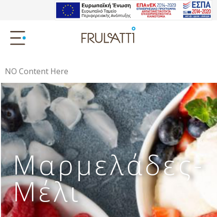
NO Content Here
Μαρμελάδες-
Μέλι