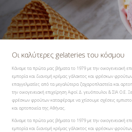
Απομιμήσεις σοκολάτας
Α Ύλες Παγωτού
Προϊόντα κάστανου
Φρούτα σε σιρόπι-confit φρούτων AGRIMO
Οι καλύτερες gelateries του κόσμου
Κατεψυγμένα φρούτα και πουρέ φρούτων
Κάναμε τα πρώτα μας βήματα το 1979 με την οικογενειακή επι
εμπορία και διανομή κρέμας γάλακτος και φρέσκων φρούτων
Είδη Συσκευασίας
επαγγελματίες από τα μεγαλύτερα ζαχαροπλαστεία και αρτοπ
Μηχανήματα-εξοπλισμός
την οικογενειακή επιχείρηση Αφοί Δ. γευόπουλοι & ΣΙΑ Ο.Ε. Ξ
φρέσκων φρούτων καταφέραμε να χτίσουμε σχέσεις εμπιστο
Έτοιμο χειροποίητο gelato
και αρτοποιεία της Αθήνας.
Macaron
Κάναμε τα πρώτα μας βήματα το 1979 με την οικογενειακή επι
εμπορία και διανομή κρέμας γάλακτος και φρέσκων φρούτων