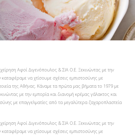
Βούτυρο αγελαδινό
ΚΟΚΚΟΙ ΚΑΚΑΟ
Variegato
Βούτυρο πρόβειο-γίδι
Βούτυρο κακάο
Σιρόπια
Γιαούρτι
NTANA
Τυρί κρέμα
Φυτική Κρέμα
χείρηση Αφοί Διγενόπουλος & ΣΙΑ Ο.Ε. Ξεκινώντας με την
 καταφέραμε να χτίσουμε σχέσεις εμπιστοσύνης με
οιεία της Αθήνας. Κάναμε τα πρώτα μας βήματα το 1979 με
εκινώντας με την εμπορία και διανομή κρέμας γάλακτος και
σύνης με επαγγελματίες από τα μεγαλύτερα ζαχαροπλαστεία
χείρηση Αφοί Διγενόπουλος & ΣΙΑ Ο.Ε. Ξεκινώντας με την
 καταφέραμε να χτίσουμε σχέσεις εμπιστοσύνης με