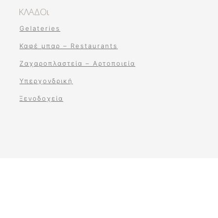
ΚΛΑΔΟι
Gelateries
Καφέ μπαρ – Restaurants
Ζαχαροπλαστεία – Αρτοποιεία
Υπερχονδρική
Ξενοδοχεία​