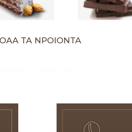
OAA TA NPOIONTA
ΝΔΙΑΦΕΡΕΣΤΕ ΓΙΑ ΤΑ ΠΡΟΪΟΝΤΑ ΚΛΑΔΟι?