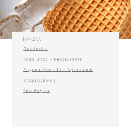
νο
ΚΛΑΔΟι
Gelateries
Καφέ μπαρ – Restaurants
Ζαχαροπλαστεία – Αρτοποιεία
Υπερχονδρική
Ξενοδοχεία​