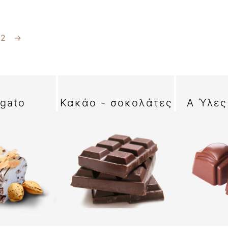
2
→
egato
Κακάο - σοκολάτες
Α Ύλες