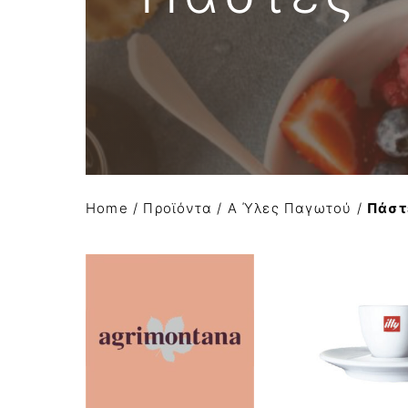
Απομιμήσεις σοκολάτας
Α Ύλες Παγωτού
Προϊόντα κάστανου
Φρούτα σε σιρόπι-confit φρούτων AGRIMO
Κατεψυγμένα φρούτα και πουρέ φρούτων
Home
/
Προϊόντα
/
Α Ύλες Παγωτού
/
Πάστ
Είδη Συσκευασίας
Μηχανήματα-εξοπλισμός
Έτοιμο χειροποίητο gelato
Macaron