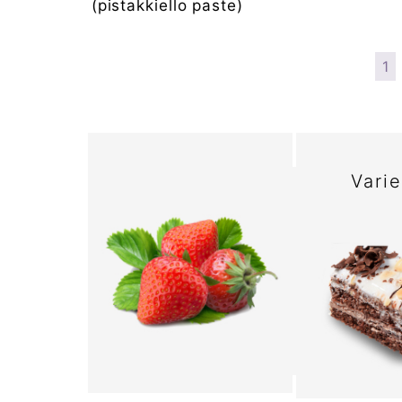
(pistakkiello paste)
1
Vari