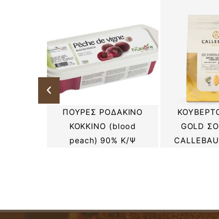
Χ/ΚΗΣ
ΠΟΥΡΕΣ ΡΟΔΑΚΙΝΟ
ΚΟΥΒΕΡΤΟ
ΟΚΚΙΝΟ
ΚΟΚΚΙΝΟ (blood
GOLD ΣΟ
Ε ΣΚΟΝΗ
peach) 90% Κ/Ψ
CALLEBAUT