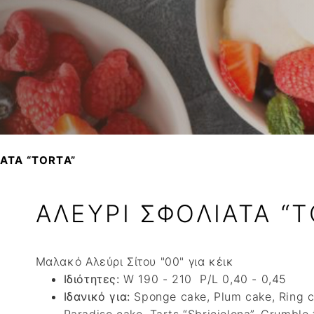
Βούτυρο αγελαδινό
ΚΟΚΚΟΙ ΚΑΚΑΟ
Variegato
Βούτυρο πρόβειο-γίδι
Βούτυρο κακάο
Σιρόπια
Γιαούρτι
NTANA
Τυρί κρέμα
Φυτική Κρέμα
ΑΤΑ “TORTA”
ΑΛΕΥΡΙ ΣΦΟΛΙΑΤΑ “T
Μαλακό Αλεύρι Σίτου "00" για κέικ
Ιδιότητες:
W 190 - 210 P/L 0,40 - 0,45
Ιδανικό για:
Sponge cake, Plum cake, Ring c