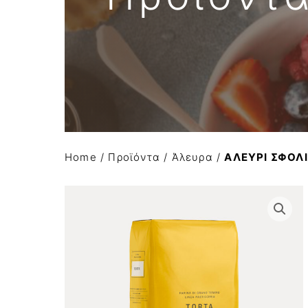
Απομιμήσεις σοκολάτας
Α Ύλες Παγωτού
Προϊόντα κάστανου
Φρούτα σε σιρόπι-confit φρούτων AGRIMO
Κατεψυγμένα φρούτα και πουρέ φρούτων
Home
/
Προϊόντα
/
Άλευρα
/
ΑΛΕΥΡΙ ΣΦΟΛΙ
Είδη Συσκευασίας
Μηχανήματα-εξοπλισμός
Έτοιμο χειροποίητο gelato
Macaron