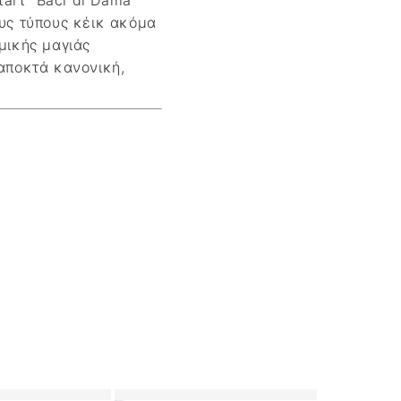
tart “Baci di Dama”
ους τύπους κέικ ακόμα
μικής μαγιάς
 αποκτά κανονική,