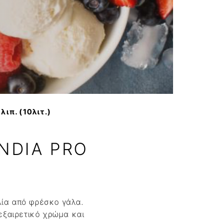
νο
ιπ. (10λιτ.)
NDIA PRO
λία από φρέσκο γάλα.
 εξαιρετικό χρώμα και