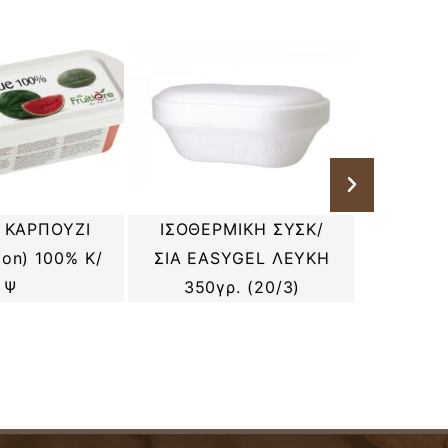
 ΚΑΡΠΟΥΖΙ
ΙΣΟΘΕΡΜΙΚΗ ΣΥΣΚ/
ΚΡΕΜ
lon) 100% Κ/
ΣΙΑ EASYGEL ΛΕΥΚΗ
CANDIA 
Ψ
350γρ. (20/3)