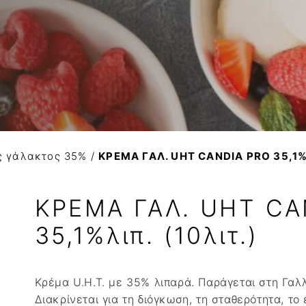
Βούτυρο αγελαδινό
ΚΟΚΚΟΙ ΚΑΚΑΟ
Variegato
Βούτυρο πρόβειο-γίδι
Βούτυρο κακάο
Σιρόπια
Γιαούρτι
NTANA
Τυρί κρέμα
Φυτική Κρέμα
ς γάλακτος 35%
/
ΚΡΕΜΑ ΓΑΛ. UHT CANDIA PRO 35,1%λ
ΚΡΕΜΑ ΓΑΛ. UHT CA
35,1%λιπ. (10λιτ.)
Κρέμα U.H.T. με 35% λιπαρά. Παράγεται στη Γαλ
Διακρίνεται για τη διόγκωση, τη σταθερότητα, το