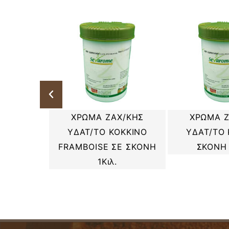
ΧΡΩΜΑ ΖΑΧ/ΚΗΣ
ΧΡΩΜΑ Ζ
άσινο –
ΥΔΑΤ/ΤΟ ΚΟΚΚΙΝΟ
ΥΔΑΤ/ΤΟ 
Ι
FRAMBOISE ΣΕ ΣΚΟΝΗ
ΣΚΟΝΗ 
1Κιλ.