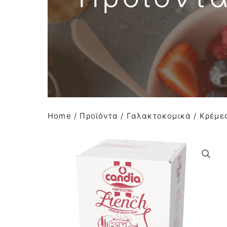
Απομιμήσεις σοκολάτας
Α Ύλες Παγωτού
Προϊόντα κάστανου
Φρούτα σε σιρόπι-confit φρούτων AGRIMO
Κατεψυγμένα φρούτα και πουρέ φρούτων
Home
/
Προϊόντα
/
Γαλακτοκομικά
/
Κρέμε
Είδη Συσκευασίας
Μηχανήματα-εξοπλισμός
Έτοιμο χειροποίητο gelato
Macaron