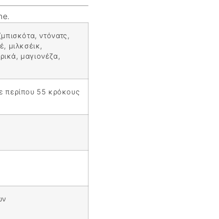
ne.
(μπισκότα, ντόνατς,
έ, μιλκσέικ,
ρικά, μαγιονέζα,
σε περίπου 55 κρόκους
ων