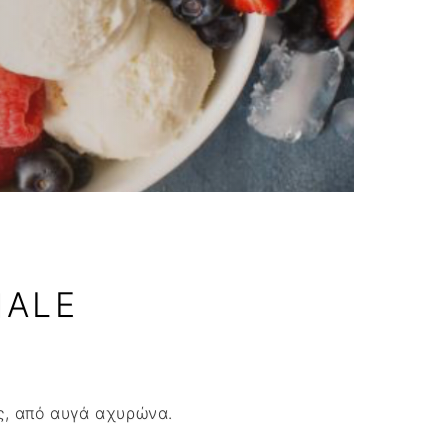
νο
IALE
ς, από αυγά αχυρώνα.