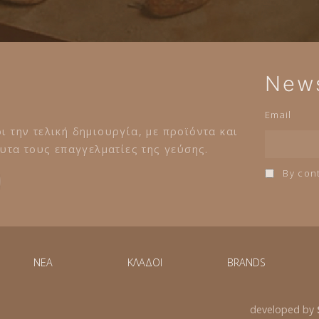
News
Email
ι την τελική δημιουργία, με προϊόντα και
τα τους επαγγελματίες της γεύσης.
By cont
NEA
ΚΛΑΔΟΙ
BRANDS
developed by