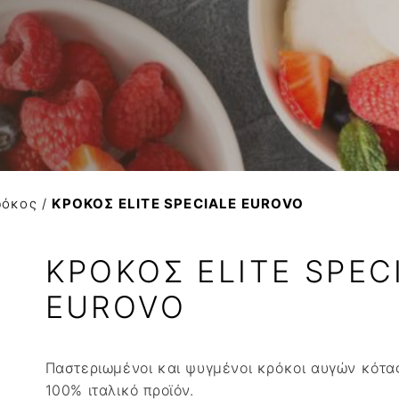
Βούτυρο αγελαδινό
ΚΟΚΚΟΙ ΚΑΚΑΟ
Variegato
Βούτυρο πρόβειο-γίδι
Βούτυρο κακάο
Σιρόπια
Γιαούρτι
NTANA
Τυρί κρέμα
Φυτική Κρέμα
ρόκος
/
ΚΡΟΚΟΣ ELITE SPECIALE EUROVO
ΚΡΟΚΟΣ ELITE SPEC
EUROVO
Παστεριωμένοι και ψυγμένοι κρόκοι αυγών κότα
100% ιταλικό προϊόν.