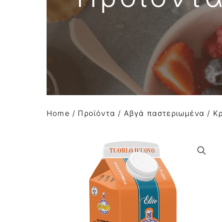
Απομιμήσεις σοκολάτας
Α Ύλες Παγωτού
Προϊόντα κάστανου
Φρούτα σε σιρόπι-confit φρούτων AGRIMO
Κατεψυγμένα φρούτα και πουρέ φρούτων
Home
/
Προϊόντα
/
Αβγά παστεριωμένα
/
Κ
Είδη Συσκευασίας
Μηχανήματα-εξοπλισμός
Έτοιμο χειροποίητο gelato
Macaron