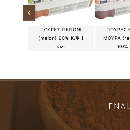
ΠΟΥΡΕΣ ΠΕΠΟΝΙ
ΠΟΥΡΕΣ 
ΤΟΚΑΛΙ
(melon) 90% Κ/Ψ 1
ΜΟΥΡΑ (red
00% Κ/Ψ
κιλ.
90% 
ΕΝΔΙ