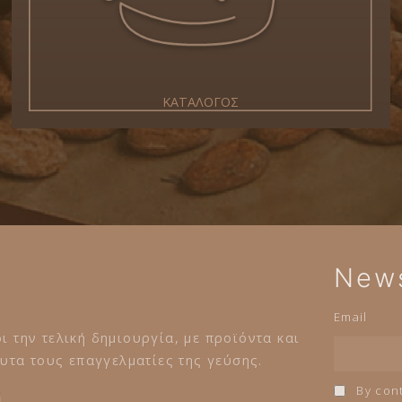
ΚΑΤΑΛΟΓΟΣ
News
Email
ι την τελική δημιουργία, με προϊόντα και
τα τους επαγγελματίες της γεύσης.
By cont