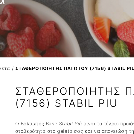
Βούτυρο αγελαδινό
ΚΟΚΚΟΙ ΚΑΚΑΟ
Variegato
Βούτυρο πρόβειο-γίδι
Βούτυρο κακάο
Σιρόπια
Γιαούρτι
NTANA
Τυρί κρέμα
Φυτική Κρέμα
θετα
/
ΣΤΑΘΕΡΟΠΟΙΗΤΗΣ ΠΑΓΩΤΟΥ (7156) STABIL PI
ΣΤΑΘΕΡΟΠΟΙΗΤΗΣ 
(7156) STABIL PIU
O Βελτιωτής Base
Stabil Più
είναι το τέλειο προϊ
σταθερότητα στο gelato σας και να απογειώση τη