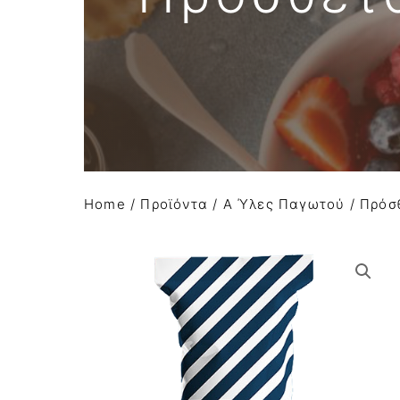
Απομιμήσεις σοκολάτας
Α Ύλες Παγωτού
Προϊόντα κάστανου
Φρούτα σε σιρόπι-confit φρούτων AGRIMO
Κατεψυγμένα φρούτα και πουρέ φρούτων
Home
/
Προϊόντα
/
Α Ύλες Παγωτού
/
Πρόσ
Είδη Συσκευασίας
Μηχανήματα-εξοπλισμός
Έτοιμο χειροποίητο gelato
Macaron