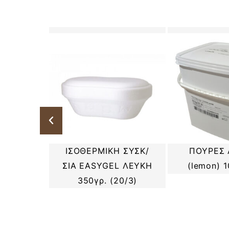
ΓΔΑΛΟΥ
ΙΣΟΘΕΡΜΙΚΗ ΣΥΣΚ/
ΠΟΥΡΕΣ 
) 49% Κ/
ΣΙΑ EASYGEL ΛΕΥΚΗ
(lemon) 
350γρ. (20/3)