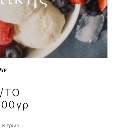
νο
0γρ
/ΤΟ
100γρ
:
Κίτρινο