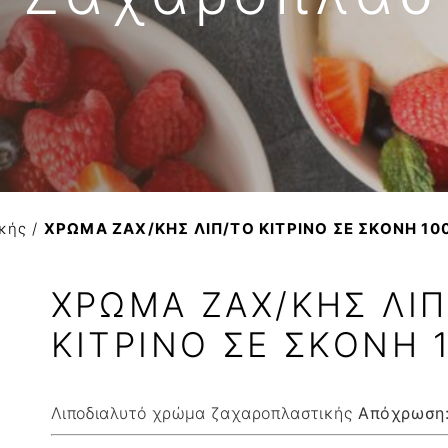
Βούτυρο αγελαδινό
ΚΟΚΚΟΙ ΚΑΚΑΟ
Variegato
Βούτυρο πρόβειο-γίδι
Βούτυρο κακάο
Σιρόπια
Γιαούρτι
NTANA
Τυρί κρέμα
Φυτική Κρέμα
κής
/
ΧΡΩΜΑ ΖΑΧ/ΚΗΣ ΛΙΠ/ΤΟ ΚΙΤΡΙΝΟ ΣΕ ΣΚΟΝΗ 10
ΧΡΩΜΑ ΖΑΧ/ΚΗΣ ΛΙΠ
ΚΙΤΡΙΝΟ ΣΕ ΣΚΟΝΗ 
Λιποδιαλυτό χρώμα ζαχαροπλαστικής
Απόχρωση