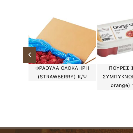
Ε ΓΕΥΣΗ
ΠΟΥΡΕΣ 
ΦΡΑΟΥΛΑ ΟΛΟΚΛΗΡΗ
ΑΛΙ
ΣΥΜΠΥΚΝΩ
(STRAWBERRY) Κ/Ψ
2,5κιλ.
orange)