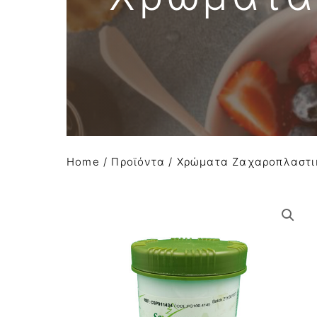
Απομιμήσεις σοκολάτας
Α Ύλες Παγωτού
Προϊόντα κάστανου
Φρούτα σε σιρόπι-confit φρούτων AGRIMO
Κατεψυγμένα φρούτα και πουρέ φρούτων
Home
/
Προϊόντα
/
Χρώματα Ζαχαροπλαστι
Είδη Συσκευασίας
Μηχανήματα-εξοπλισμός
Έτοιμο χειροποίητο gelato
Macaron