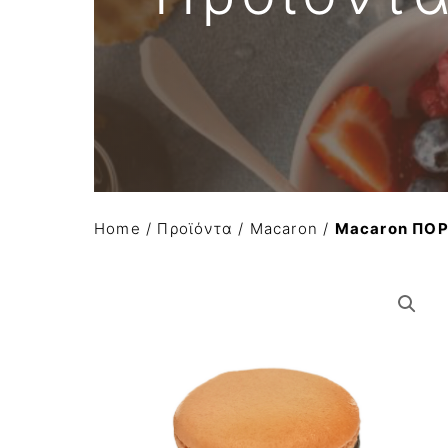
Απομιμήσεις σοκολάτας
Α Ύλες Παγωτού
Προϊόντα κάστανου
Φρούτα σε σιρόπι-confit φρούτων AGRIMO
Κατεψυγμένα φρούτα και πουρέ φρούτων
Home
/
Προϊόντα
/
Macaron
/
Macaron ΠΟ
Είδη Συσκευασίας
Μηχανήματα-εξοπλισμός
Έτοιμο χειροποίητο gelato
Macaron