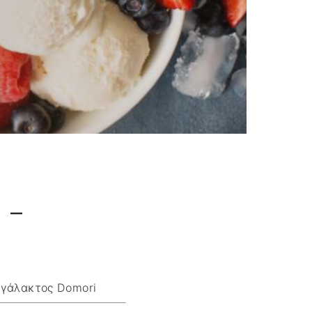
νο
 –
 γάλακτος Domori