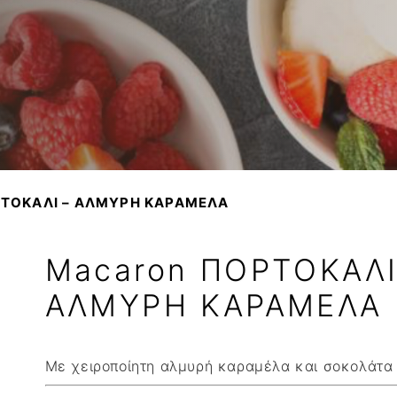
Βούτυρο αγελαδινό
ΚΟΚΚΟΙ ΚΑΚΑΟ
Variegato
Βούτυρο πρόβειο-γίδι
Βούτυρο κακάο
Σιρόπια
Γιαούρτι
NTANA
Τυρί κρέμα
Φυτική Κρέμα
ΡΤΟΚΑΛΙ – ΑΛΜΥΡΗ ΚΑΡΑΜΕΛΑ
Macaron ΠΟΡΤΟΚΑΛΙ
ΑΛΜΥΡΗ ΚΑΡΑΜΕΛΑ
Με χειροποίητη αλμυρή καραμέλα και σοκολάτα