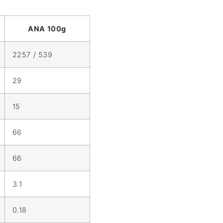
ΑΝΑ 100g
2257 / 539
29
15
66
66
3.1
0.18