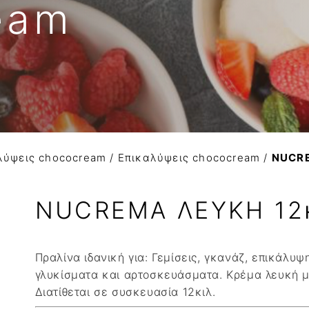
eam
Βούτυρο αγελαδινό
ΚΟΚΚΟΙ ΚΑΚΑΟ
Variegato
Βούτυρο πρόβειο-γίδι
Βούτυρο κακάο
Σιρόπια
Γιαούρτι
NTANA
Τυρί κρέμα
Φυτική Κρέμα
λύψεις chococream
/
Επικαλύψεις chococream
/
NUCRE
NUCREMA ΛΕΥΚΗ 12κ
Πραλίνα ιδανική για: Γεμίσεις, γκανάζ, επικάλυψη
γλυκίσματα και αρτοσκευάσματα. Κρέμα λευκή μ
Διατίθεται σε συσκευασία 12κιλ.