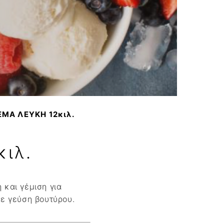
νο
MA ΛΕΥΚΗ 12κιλ.
ιλ.
 και γέμιση για
ε γεύση βουτύρου.