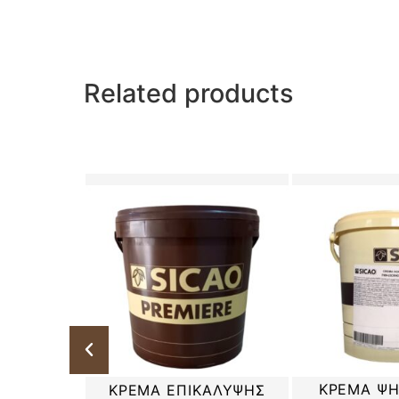
Related products
MA
ΚΡΕΜΑ Ψ
ΚΡΕΜΑ ΕΠΙΚΑΛΥΨΗΣ