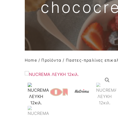
chococr
Απομιμήσεις σοκολάτας
Α Ύλες Παγωτού
Προϊόντα κάστανου
Φρούτα σε σιρόπι-confit φρούτων AGRIMO
Κατεψυγμένα φρούτα και πουρέ φρούτων
Home
/
Προϊόντα
/
Παστες-πραλίνες επικα
Είδη Συσκευασίας
Μηχανήματα-εξοπλισμός
Έτοιμο χειροποίητο gelato
Macaron