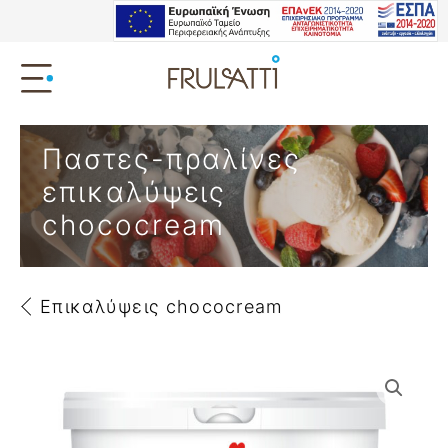
Παστες-πραλίνες
επικαλύψεις
chococream
Επικαλύψεις chococream