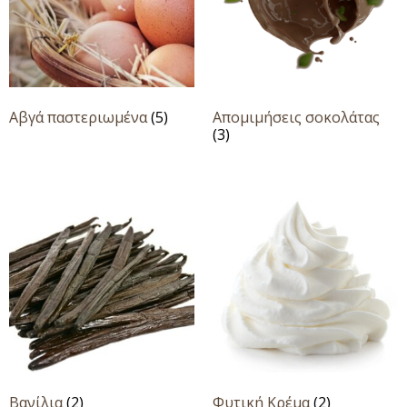
Αβγά παστεριωμένα
(5)
Απομιμήσεις σοκολάτας
(3)
Βανίλια
(2)
Φυτική Κρέμα
(2)