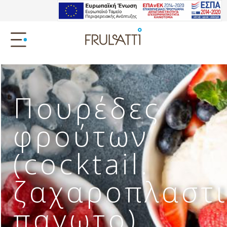
Πουρέδες
φρούτων
(cocktail.
ζαχαροπλαστι
παγωτο)