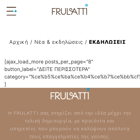
Αρχική
/
Νέα & εκδηλώσεις
/
ΕΚΔΗΛΩΣΕΙΣ
[ajax_load_more posts_per_page="8"
button_label="ΔΕΙΤΕ ΠΕΡΙΣΣΟΤΕΡΑ"
category="%ce%b5%ce%ba%ce%b4%ce%b7%ce%bb%c
]
Η FRULATTI σας στηρίζει από την ιδέα μέχρι την
τελική δημιουργία, με προϊόντα και
υπηρεσίες που μπορούν να καλύψουν απόλυτα
τους επαγγελματίες της γεύσης.