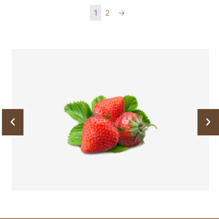
1
2
→