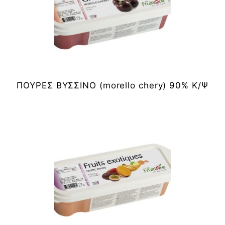
ΠΟΥΡΕΣ ΒΥΣΣΙΝΟ (morello chery) 90% Κ/Ψ