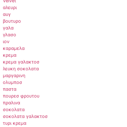
Velvet
αλευρι
αυγ
βουτυρο
γαλα
γλασο
ιον
καραμελα
κρεμα
κρεμα γαλακτοσ
λευκη σοκολατα
μαργαρινη
ολυμποσ
παστα
πουρεσ φρουτου
πραλινα
σοκολατα
σοκολατα γαλακτοσ
τυρι κρεμα