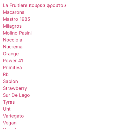
La Fruitiere πουρεσ φρουτου
Macarons
Mastro 1985
Milagros
Molino Pasini
Nocciola
Nucrema
Orange
Power 41
Primitiva
Rb
Sablon
Strawberry
Sur De Lago
Tyras
Uht
Variegato
Vegan