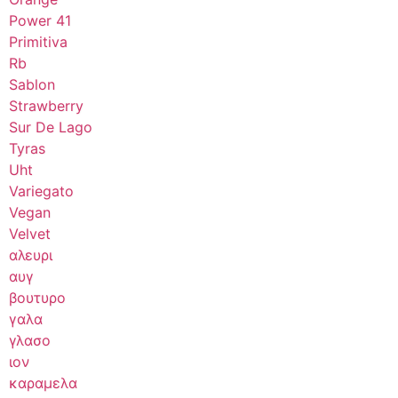
Power 41
Primitiva
Rb
Sablon
Strawberry
Sur De Lago
Tyras
Uht
Variegato
Vegan
Velvet
αλευρι
αυγ
βουτυρο
γαλα
γλασο
ιον
καραμελα