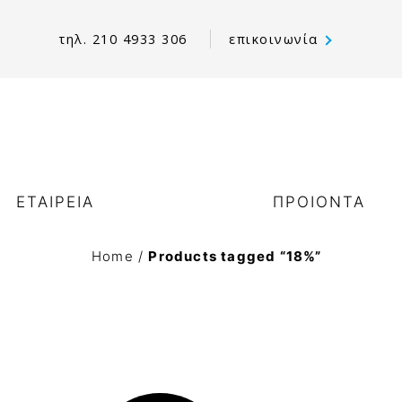
τηλ. 210 4933 306
επικοινωνία
ΕΤΑΙΡΕΙΑ
ΠΡΟΙΟΝΤΑ
Home
/
Products tagged “18%”
χετικά με εμάς
Γαλακτοκομικά
ι αξίες μας
Αβγά παστεριωμένα
ο Όραμά μας & οι Στόχοι
Σοκολάτες – Κακάο
ας
Παστες-πραλίνες επικαλύψεις chococream