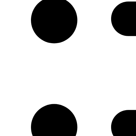
Απομιμήσεις σοκολάτας
Α Ύλες Παγωτού
Προϊόντα κάστανου
Φρούτα σε σιρόπι-confit φρούτων AGRIMO
Κατεψυγμένα φρούτα και πουρέ φρούτων
Είδη Συσκευασίας
Μηχανήματα-εξοπλισμός
Έτοιμο χειροποίητο gelato
Macaron