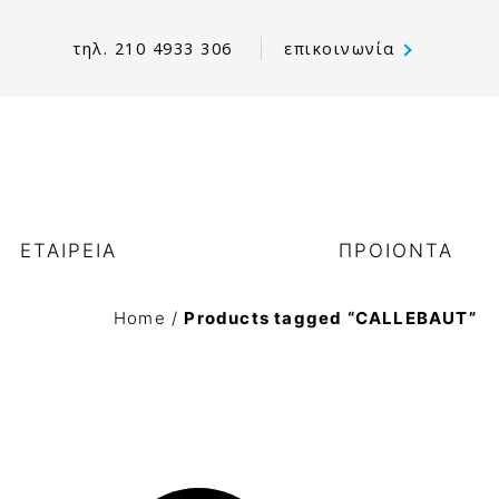
τηλ. 210 4933 306
επικοινωνία
ΕΤΑΙΡΕΙΑ
ΠΡΟΙΟΝΤΑ
Home
/
Products tagged “CALLEBAUT”
χετικά με εμάς
Γαλακτοκομικά
ι αξίες μας
Αβγά παστεριωμένα
ο Όραμά μας & οι Στόχοι
Σοκολάτες – Κακάο
ας
Παστες-πραλίνες επικαλύψεις chococream