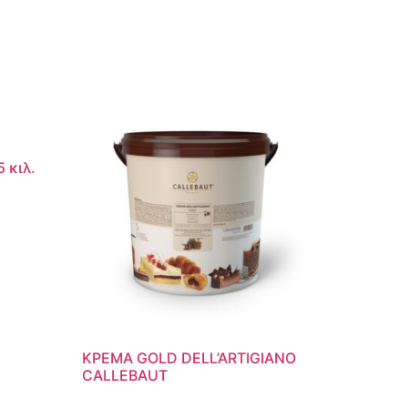
Η
 κιλ.
ΚΡΕΜΑ GOLD DELL’ARTIGIANO
CALLEBAUT