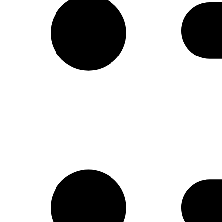
Απομιμήσεις σοκολάτας
Α Ύλες Παγωτού
Προϊόντα κάστανου
Φρούτα σε σιρόπι-confit φρούτων AGRIMO
Κατεψυγμένα φρούτα και πουρέ φρούτων
Είδη Συσκευασίας
Μηχανήματα-εξοπλισμός
Έτοιμο χειροποίητο gelato
Macaron