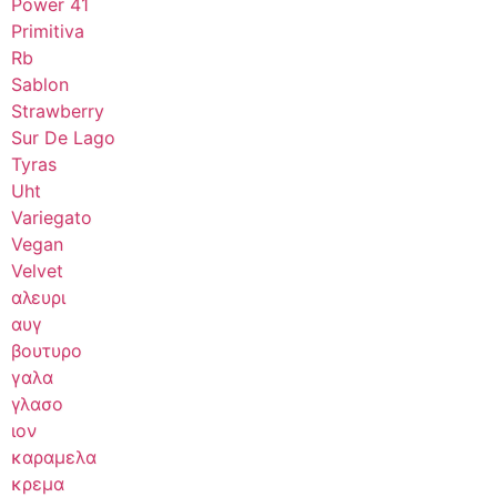
Power 41
Primitiva
Rb
Sablon
Strawberry
Sur De Lago
Tyras
Uht
Variegato
Vegan
Velvet
αλευρι
αυγ
βουτυρο
γαλα
γλασο
ιον
καραμελα
κρεμα