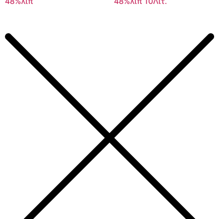
48%λιπ
48%λιπ 10Λιτ.