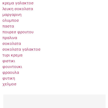
κρεμα γαλακτοσ
λευκη σοκολατα
μαργαρινη
ολυμποσ
παστα
πουρεσ φρουτου
πραλινα
σοκολατα
σοκολατα γαλακτοσ
τυρι κρεμα
φιστικι
φουντουκι
φραουλα
φυτικη
χελμοσ