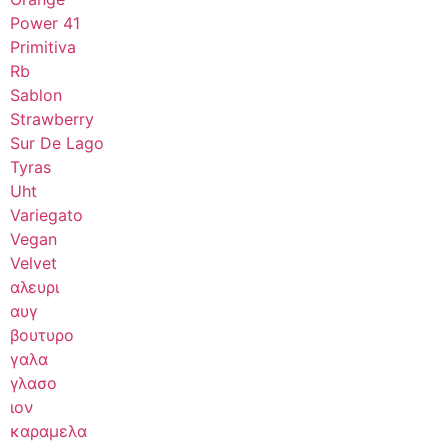
Power 41
Primitiva
Rb
Sablon
Strawberry
Sur De Lago
Tyras
Uht
Variegato
Vegan
Velvet
αλευρι
αυγ
βουτυρο
γαλα
γλασο
ιον
καραμελα