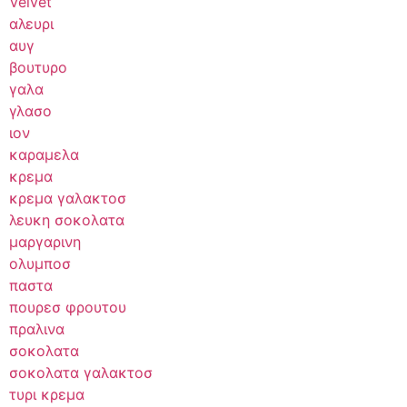
Velvet
αλευρι
αυγ
βουτυρο
γαλα
γλασο
ιον
καραμελα
κρεμα
κρεμα γαλακτοσ
λευκη σοκολατα
μαργαρινη
ολυμποσ
παστα
πουρεσ φρουτου
πραλινα
σοκολατα
σοκολατα γαλακτοσ
τυρι κρεμα