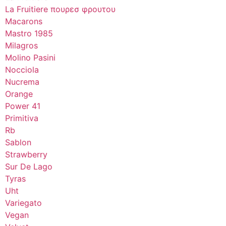
La Fruitiere πουρεσ φρουτου
Macarons
Mastro 1985
Milagros
Molino Pasini
Nocciola
Nucrema
Orange
Power 41
Primitiva
Rb
Sablon
Strawberry
Sur De Lago
Tyras
Uht
Variegato
Vegan