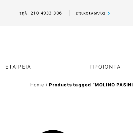
τηλ. 210 4933 306
επικοινωνία
ΕΤΑΙΡΕΙΑ
ΠΡΟΙΟΝΤΑ
Home
/
Products tagged “MOLINO PASINI
χετικά με εμάς
Γαλακτοκομικά
ι αξίες μας
Αβγά παστεριωμένα
ο Όραμά μας & οι Στόχοι
Σοκολάτες – Κακάο
ας
Παστες-πραλίνες επικαλύψεις chococream