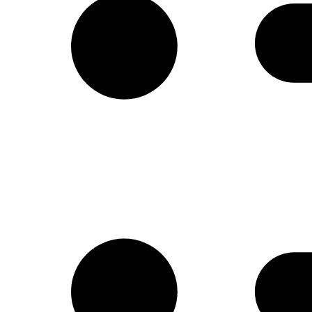
Απομιμήσεις σοκολάτας
Α Ύλες Παγωτού
Προϊόντα κάστανου
Φρούτα σε σιρόπι-confit φρούτων AGRIMO
Κατεψυγμένα φρούτα και πουρέ φρούτων
Είδη Συσκευασίας
Μηχανήματα-εξοπλισμός
Έτοιμο χειροποίητο gelato
Macaron