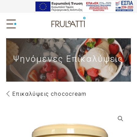
Ψηνόμενες Επικαλύψεις
Επικαλύψεις chococream