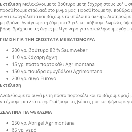
Eκτέλεση
Μαλακώνουμε το βούτυρο με τη ζάχαρη στους 26° C στο
προσθέτουμε σταδιακά στο μίγμα μας. Προσθέτουμε την πούδρα α
λίγα δευτερόλεπτα και βάζουμε το υπόλοιπο αλεύρι. Διατηρούμε 
μεμβράνη. Ανοίγουμε τη ζύμη στα 3 χιλ. και κόβουμε λωρίδες ύψος
βάση. Βρέχουμε τις άκρες με λίγο νερό για να κολλήσουμε γύρω γ
ΓΕΜΙΣΗ ΓΙΑ ΤΗΝ CROSTATA ΜΕ ΒΑΤΟΜΟΥΡΑ
200 γρ. βούτυρο 82 % Saumweber
110 γρ. ζάχαρη άχνη
15 γρ. πάστα πορτοκάλι Agrimontana
150 γρ. πούδρα αμυγδάλου Agrimontana
200 γρ. αυγό Eurovo
Eκτέλεση
Αναδεύουμε τα αυγά με τη πάστα πορτοκάλι και τα βάζουμε μαζί μ
να έχουμε μια λεία υφή. Γεμίζουμε τις βάσεις μας και ψήνουμε για
ΖΕΛΑΤΙΝΑ ΓΙΑ ΨΕΚΑΣΜΑ
250 γρ. Abrigel Agrimontana
65 γρ. νερό