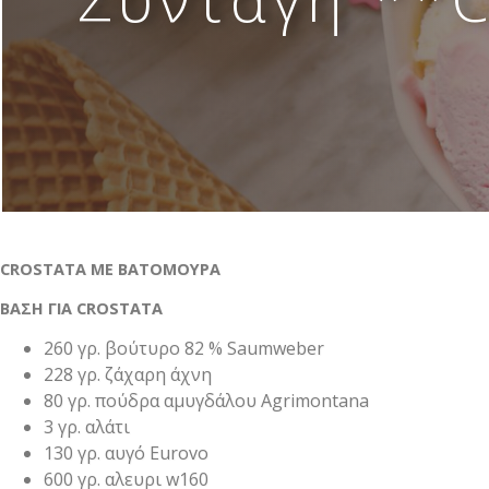
Απομιμήσεις σοκολάτας
Α Ύλες Παγωτού
Προϊόντα κάστανου
Φρούτα σε σιρόπι-confit φρούτων AGRIMO
Κατεψυγμένα φρούτα και πουρέ φρούτων
CROSTATA ΜΕ ΒΑΤΟΜΟΥΡΑ
Είδη Συσκευασίας
ΒΑΣΗ ΓΙΑ CROSTATA
Μηχανήματα-εξοπλισμός
260 γρ. βούτυρο 82 % Saumweber
228 γρ. ζάχαρη άχνη
Έτοιμο χειροποίητο gelato
80 γρ. πούδρα αμυγδάλου Agrimontana
3 γρ. αλάτι
Macaron
130 γρ. αυγό Eurovo
600 γρ. αλευρι w160