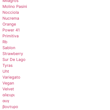
Milagros
Molino Pasini
Nocciola
Nucrema
Orange
Power 41
Primitiva
Rb
Sablon
Strawberry
Sur De Lago
Tyras
Uht
Variegato
Vegan
Velvet
αλευρι
αυγ
βουτυρο