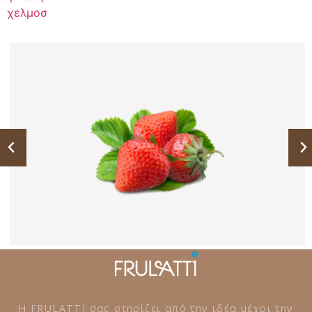
χελμοσ
Η FRULATTI σας στηρίζει από την ιδέα μέχρι την