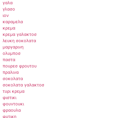
γαλα
γλασο
ιον
καραμελα
κρεμα
κρεμα γαλακτοσ
λευκη σοκολατα
μαργαρινη
ολυμποσ
παστα
πουρεσ φρουτου
πραλινα
σοκολατα
σοκολατα γαλακτοσ
τυρι κρεμα
φιστικι
φουντουκι
φραουλα
φυτικη