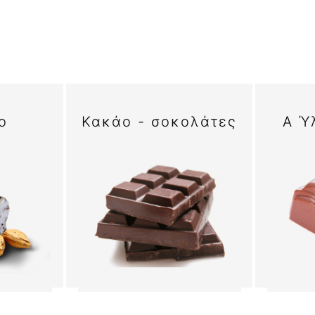
o
Κακάο - σοκολάτες
Α Ύ