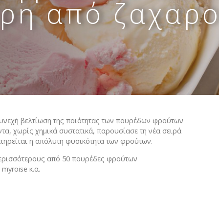
αρη από ζαχαρ
Βούτυρο αγελαδινό
ΚΟΚΚΟΙ ΚΑΚΑΟ
Variegato
Βούτυρο πρόβειο-γίδι
Βούτυρο κακάο
Σιρόπια
Γιαούρτι
NTANA
Τυρί κρέμα
Φυτική Κρέμα
ην συνεχή βελτίωση της ποιότητας των πουρέδων φρούτων
α, χωρίς χημικά συστατικά, παρουσίασε τη νέα σειρά
τηρείται η απόλυτη φυσικότητα των φρούτων.
 περισσότερoυς από 50 πουρέδες φρούτων
myroise κ.α.