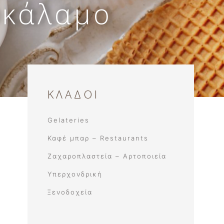
οκάλαμο
νο
ΚΛΑΔΟΙ
Gelateries
Καφέ μπαρ – Restaurants
Ζαχαροπλαστεία – Αρτοποιεία
Υπερχονδρική
Ξενοδοχεία​