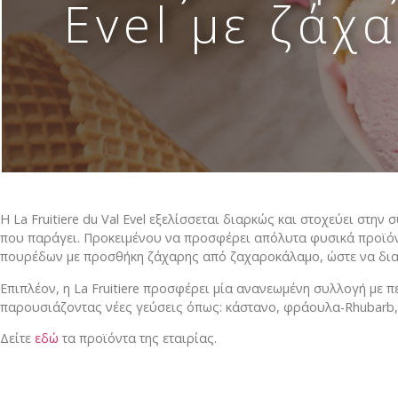
Evel με ζάχ
Απομιμήσεις σοκολάτας
Α Ύλες Παγωτού
Προϊόντα κάστανου
Φρούτα σε σιρόπι-confit φρούτων AGRIMO
Κατεψυγμένα φρούτα και πουρέ φρούτων
Η La Fruitiere du Val Evel εξελίσσεται διαρκώς και στοχεύει στ
Είδη Συσκευασίας
που παράγει. Προκειμένου να προσφέρει απόλυτα φυσικά προϊόντ
πουρέδων με προσθήκη ζάχαρης από ζαχαροκάλαμο, ώστε να δια
Μηχανήματα-εξοπλισμός
Eπιπλέον, η La Fruitiere προσφέρει μία ανανεωμένη συλλογή με
παρουσιάζοντας νέες γεύσεις όπως: κάστανο, φράουλα-Rhubarb, 
Έτοιμο χειροποίητο gelato
Δείτε
εδώ
τα προϊόντα της εταιρίας.
Macaron